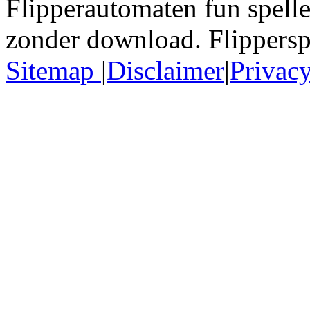
Flipperautomaten fun spellet
zonder download. Flippersp
Sitemap
|
Disclaimer
|
Privac